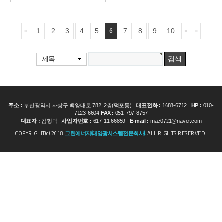
1
2
3
4
5
6
7
8
9
10
제목
주소 :
부산광역시 사상구 백양대로 782, 2층(덕포동)
대표전화 :
1688-6712
HP :
010-
7123-6604
FAX :
051-797-8757
대표자 :
김형덕
사업자번호 :
617-11-66859
E-mail :
mac0721@naver.com
COPYRIGHT(c) 2018
그린에너지(태양광시스템전문회사).
ALL RIGHTS RESERVED.