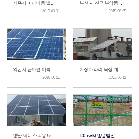
제주시 아라이동 빌라 옥상시공
부산 시 진구 부암동 신축주택 3kw
2015-09-01
2015-08-05
익산시 금마면 미륵초등학교앞 주택 3kw
기장 대라리 옥상 계단실위 시공 주택용 3kw
2015-06-11
2015-06-11
양산 덕계 주택용 5kw 시공
100kw 태양광발전소 건설 강원도 평창군 봉평면