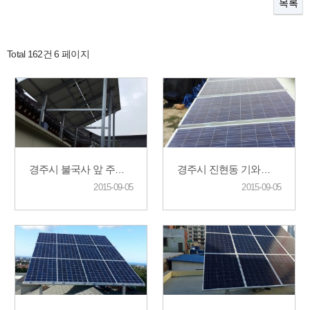
목록
Total 162건
6 페이지
경주시 불국사 앞 주택 시공
경주시 진현동 기와집 (처마형)
2015-09-05
2015-09-05